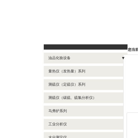
产品展示
您当
油品化验设备
- 闭口闪点测定仪
量热仪（发热量）系列
- 机械杂质测定仪
测硫仪（定硫仪）系列
- 减压馏程试验器
测硫仪（碳硫、硫氯分析仪）
- 开口闪点测定仪
马弗炉系列
- 倾点、浊点、凝点
- 十六烷值测定仪
工业分析仪
- 石油产品硫含量测定仪
水分测定仪