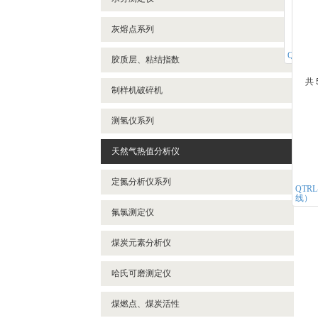
- 石油密度测定仪
灰熔点系列
- 酸值测定仪
QTRL
胶质层、粘结指数
- 微量水分试验器
共 
- 油液污染度测定仪
制样机破碎机
- 运动粘度测定仪
测氢仪系列
天然气热值分析仪
定氮分析仪系列
QTR
线）
氟氯测定仪
煤炭元素分析仪
哈氏可磨测定仪
煤燃点、煤炭活性