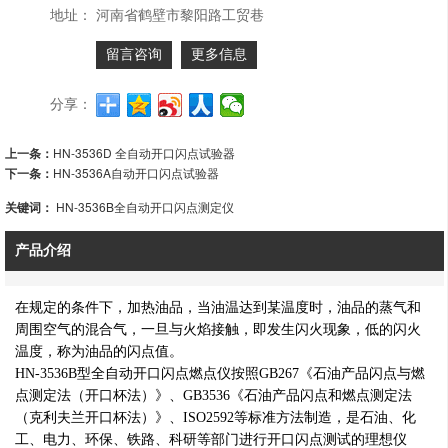
地址：
河南省鹤壁市黎阳路工贸巷
留言咨询
更多信息
分享：
上一条：
HN-3536D 全自动开口闪点试验器
下一条：
HN-3536A自动开口闪点试验器
关键词：
HN-3536B全自动开口闪点测定仪
产品介绍
在规定的条件下，加热油品，当油温达到某温度时，油品的蒸气和
周围空气的混合气，一旦与火焰接触，即发生闪火现象，低的闪火
温度，称为油品的闪点值。
HN-3536B型全自动开口闪点燃点仪按照GB267《石油产品闪点与燃
点测定法（开口杯法）》、GB3536《石油产品闪点和燃点测定法
（克利夫兰开口杯法）》、ISO2592等标准方法制造，是石油、化
工、电力、环保、铁路、科研等部门进行开口闪点测试的理想仪