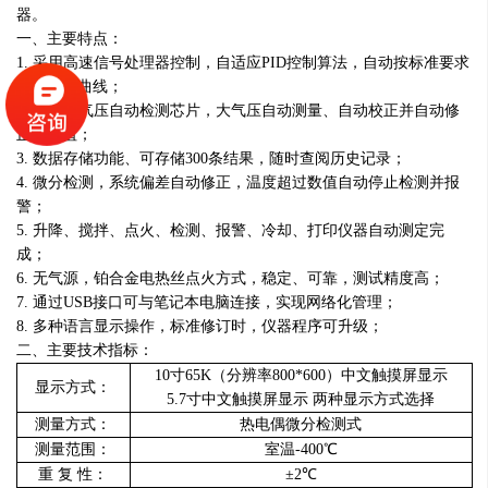
器。
一、主要特点：
1. 采用高速信号处理器控制，自适应PID控制算法，自动按标准要求
调节升温曲线；
2. 内置大气压自动检测芯片，大气压自动测量、自动校正并自动修
正闪点值；
3. 数据存储功能、可存储300条结果，随时查阅历史记录；
4. 微分检测，系统偏差自动修正，温度超过数值自动停止检测并报
警；
5. 升降、搅拌、点火、检测、报警、冷却、打印仪器自动测定完
成；
6. 无气源，铂合金电热丝点火方式，稳定、可靠，测试精度高；
7. 通过USB接口可与笔记本电脑连接，实现网络化管理；
8. 多种语言显示操作，标准修订时，仪器程序可升级；
二、主要技术指标：
10寸65K（分辨率800*600）中文触摸屏显示
显示方式：
5.7寸中文触摸屏显示 两种显示方式选择
测量方式：
热电偶微分检测式
测量范围：
室温-400℃
重 复 性：
±2℃