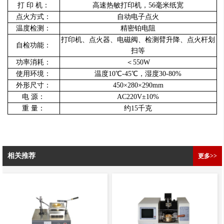
打 印 机：
高速热敏打印机，56毫米纸宽
点火方式：
自动电子点火
温度检测：
精密铂电阻
打印机、点火器、电磁阀、检测臂升降、点火杆划
自检功能：
扫等
功率消耗：
＜550W
使用环境：
温度10℃-45℃，湿度30-80%
外形尺寸：
450×280×290mm
电 源：
AC220V±10%
重 量：
约15千克
相关推荐
更多>>