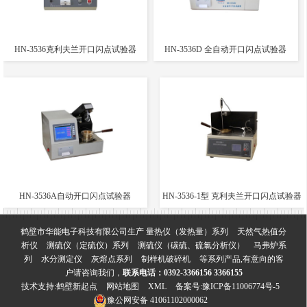
HN-3536克利夫兰开口闪点试验器
HN-3536D 全自动开口闪点试验器
HN-3536A自动开口闪点试验器
HN-3536-1型 克利夫兰开口闪点试验器
鹤壁市华能电子科技有限公司生产
量热仪（发热量）系列
天然气热值分
析仪
测硫仪（定硫仪）系列
测硫仪（碳硫、硫氯分析仪）
马弗炉系
列
水分测定仪
灰熔点系列
制样机破碎机
等系列产品,有意向的客
户请咨询我们，
联系电话：0392-3366156 3366155
技术支持:
鹤壁新起点
网站地图
XML
备案号:
豫ICP备11006774号-5
豫公网安备
41061102000062