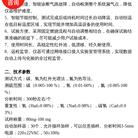
4、维护简捷。智能诊断气路故障，自动检测整个系统漏气点，降低
仪器维护难度。
5、智能节能控制。测试完成后或待机时间过长自动降温、自动恒温
在低目标温度区域，实现节能并增加高温设备的使用时间。
6、试验方便。采用固定燃烧流程与自动调整相结合，在确保试验结
果准确的前提下，尽可能减少用户试验成本。
7、使用
时间
长。高稳定性红外池，低漂移、经久耐使用。
8、远程监管。仪器可通过网络接口接入实验室管理系统，实现数据
自动上传与化验的全过程监管。
二、技术参数
测试方式：碳、氢为红外光谱法，氮为热导法。
测硫范围：碳（0.005-100 %），氢（0.01-60%），氮（0.005-100
%）
分析时间：300秒左右/个
重复性：氢（Had≤0.08%），氢（Nad≤0.08%），碳氢（Cad≤0.0
3%）
试样称重：80mg-100 mg
自动加样器：30个，允许循环加样，可以任意插样。分析时间3-5min
电源：220±22VAC，50±10Hz