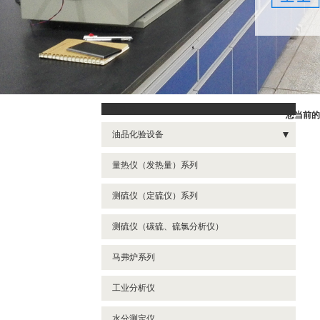
产品展示
您当前的
油品化验设备
- 闭口闪点测定仪
量热仪（发热量）系列
- 机械杂质测定仪
测硫仪（定硫仪）系列
- 减压馏程试验器
测硫仪（碳硫、硫氯分析仪）
- 开口闪点测定仪
马弗炉系列
- 倾点、浊点、凝点
- 十六烷值测定仪
工业分析仪
- 石油产品硫含量测定仪
水分测定仪