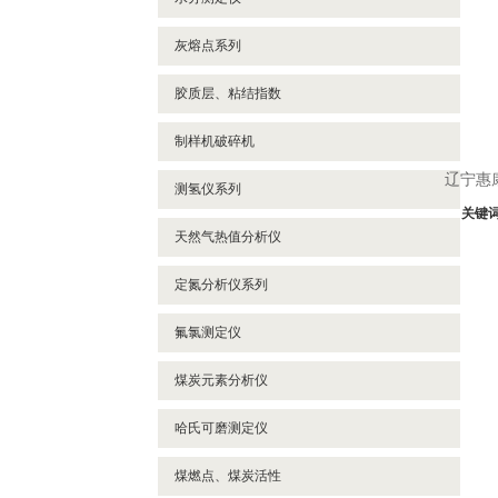
- 石油密度测定仪
灰熔点系列
- 酸值测定仪
胶质层、粘结指数
- 微量水分试验器
- 油液污染度测定仪
制样机破碎机
- 运动粘度测定仪
辽宁惠
测氢仪系列
关键
天然气热值分析仪
定氮分析仪系列
氟氯测定仪
煤炭元素分析仪
哈氏可磨测定仪
煤燃点、煤炭活性